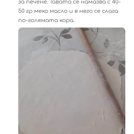
за печене. Тавата се намазва с 40-
50 гр меко масло и в него се слага
по-голямата кора.