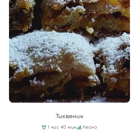
Тиквеник
1 час 40 мин
Лесно