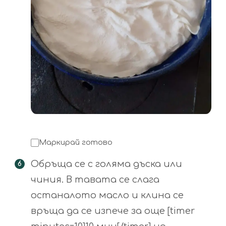
Маркирай готово
Обръща се с голяма дъска или
чиния. В тавата се слага
останалото масло и клина се
връща да се изпече за още [timer