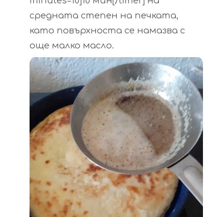
minutes=10]10 мин[/timer] на
средната степен на печката,
като повърхноста се намазва с
още малко масло.