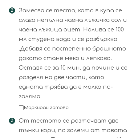
Замесва се тесто, като в купа се
слага непълна чаена лъжичка сол и
чаена лъжица оцет. Налива се 100
мл студена вода и се разбърква
.Добавя се постепенно брашното
докато стане меко и лепкаво.
Оставя се за 10 мин. да почине и се
разделя на две части, като
едната трябва да е малко по-
голяма.
Маркирай готово
От тестото се разточват две
тънки кори, по големи от тавата