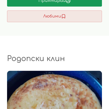
Принтирай
Любими
Родопски клин