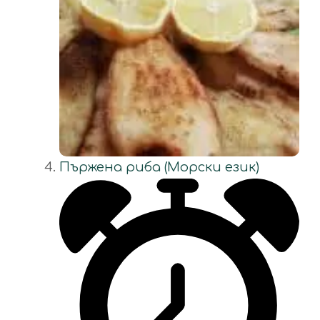
Пържена риба (Морски език)