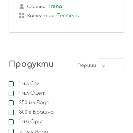
Irena
Сготви:
Тестени
Категория:
Продукти
Порции
1
ч.л
Сол
1
ч.л
Оцет
250
мл
Вода
300
г
Брашно
1
ч.ч
Ориз
1
⁄
ч.ч
Вода