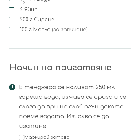
2
2
Яйца
200
г
Сирене
100
г
Масло
(за запичане)
Начин на приготвяне
В тенджера се наливат 250 мл
гореща вода, измива се ориза и се
слага да ври на слаб огън докато
поеме водата. Изчаква се да
изстине.
Маркирай готово