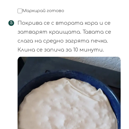
Маркирай готово
Покрива се с втората кора и се
затварят краищата. Тавата се
слага на средно загрята печка.
Клина се запича за 10 минути.