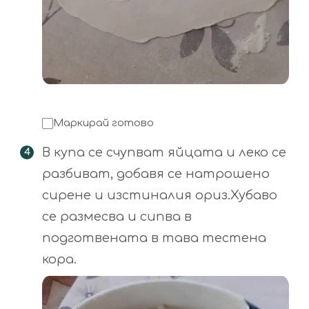
Маркирай готово
В купа се счупват яйцата и леко се
разбиват, добавя се натрошено
сирене и изстиналия ориз.Хубаво
се размесва и сипва в
подготвената в тава тестена
кора.