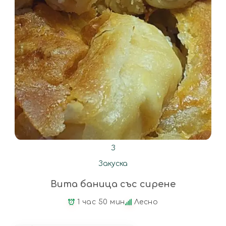
З
Закуска
Вита баница със сирене
1 час 50 мин
Лесно