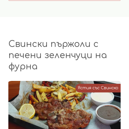
Свински пържоли с
печени зеленчуци на
фурна
Ястия със Свинско