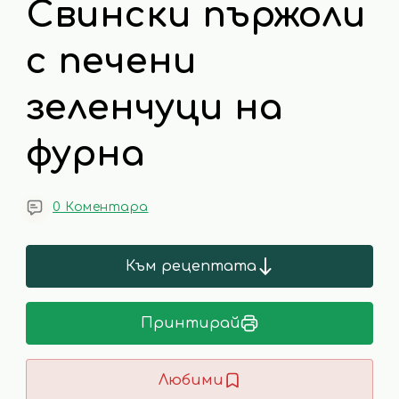
Свински пържоли
с печени
зеленчуци на
фурна
0 Коментара
Към рецептата
Принтирай
Любими