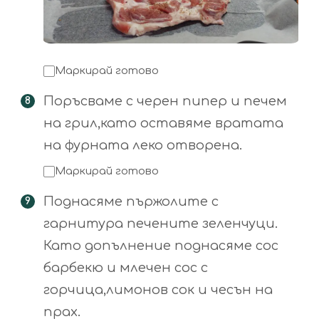
Маркирай готово
Поръсваме с черен пипер и печем
на грил,като оставяме вратата
на фурната леко отворена.
Маркирай готово
Поднасяме пържолите с
гарнитура печените зеленчуци.
Като допълнение поднасяме сос
барбекю и млечен сос с
горчица,лимонов сок и чесън на
прах.