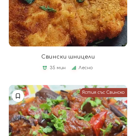
Свински шницели
35 мин
Лесно
Ястия със Свинско