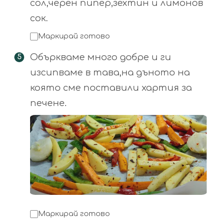
сол,черен пипер,зехтин и лимонов
сок.
Маркирай готово
Объркваме много добре и ги
изсипваме в тава,на дъното на
която сме поставили хартия за
печене.
Маркирай готово