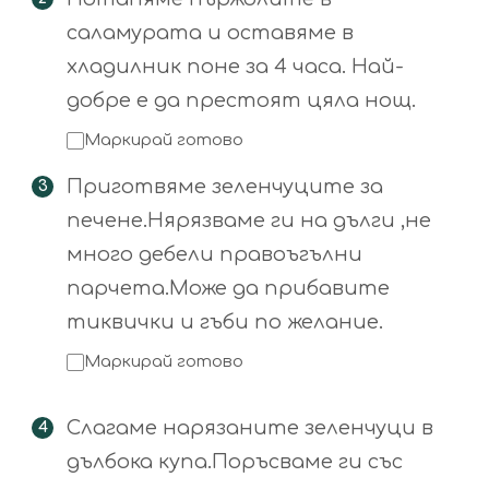
саламурата и оставяме в
хладилник поне за 4 часа. Най-
добре е да престоят цяла нощ.
Маркирай готово
Приготвяме зеленчуците за
печене.Нярязваме ги на дълги ,не
много дебели правоъгълни
парчета.Може да прибавите
тиквички и гъби по желание.
Маркирай готово
Слагаме нарязаните зеленчуци в
дълбока купа.Поръсваме ги със