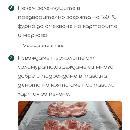
Печем зеленчуците в
предварително загрята на 180 °С
фурна до омекване на картофите
и моркова.
Маркирай готово
Изваждаме пържолите от
саламурата,изцеждаме ги много
добре и подреждаме в тава,на
дъното на която сме поставили
хартия за печене.