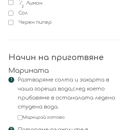
⁄
Лимон
2
Сол
Черен пипер
Начин на приготвяне
Марината
Разтваряме солта и захарта в
чаша гореща вода,след което
прибавяме в останалата ледено
студена вода.
Маркирай готово
Потапяме пържолите в