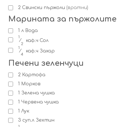
2
Свински пържоли
(вратни)
Марината за пържолите
1
л
Вода
1
⁄
каф.ч
Сол
2
1
⁄
каф.ч
Захар
4
Печени зеленчуци
2
Картофа
1
Морков
1
Зелена чушка
1
Червена чушка
1
Лук
3
суп.л
Зехтин
1