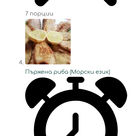
7 порции
Пържена риба (Морски език)