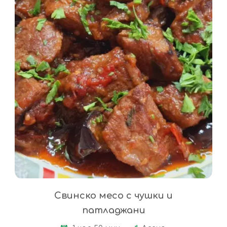
Свинско месо с чушки и
патладжани