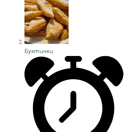
Бухтички