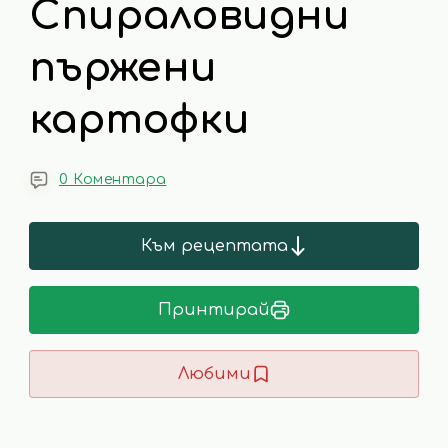
Спираловидни
пържени
картофки
0 Коментара
Към рецептата
Принтирай
Любими