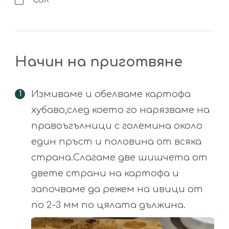
Начин на приготвяне
Измиваме и обелваме картофа
хубаво,след което го нарязваме на
правоъгълници с големина около
един пръст и половина от всяка
страна.Слагаме две шишчета от
двете страни на картофа и
започваме да режем на ивици от
по 2-3 мм по цялата дължина.