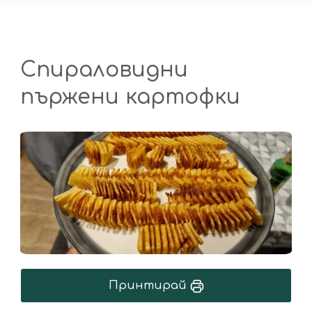
Спираловидни
пържени картофки
Принтирай