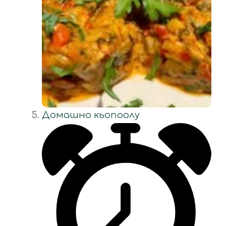
Домашно кьопоолу