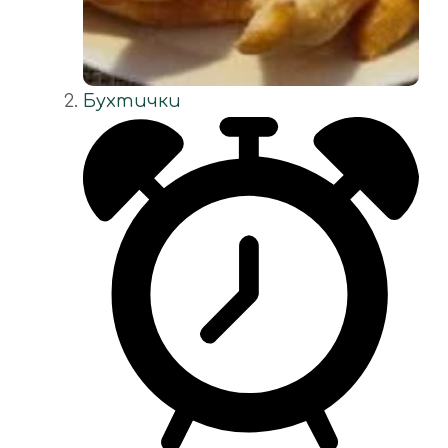
Бухтички