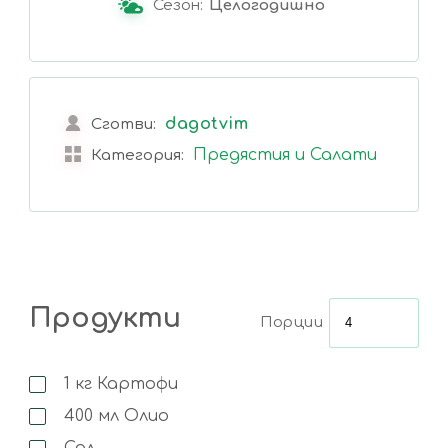
Сезон:
Целогодишно
dagotvim
Сготви:
Предястия и Салати
Категория:
Продукти
Порции
1
кг
Картофи
400
мл
Олио
Сол