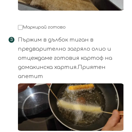
Маркирай готово
Пържим в дълбок тиган в
предварително загряло олио и
отцеждаме готовия картоф на
домакинска хартия.Приятен
апетит