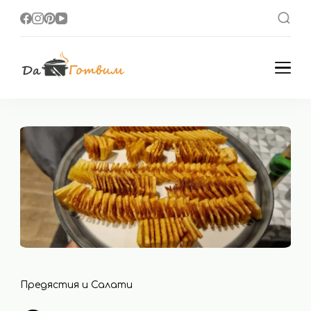
Да Готвим
Вкусни Домашни
Рецепти
Предястия и Салати