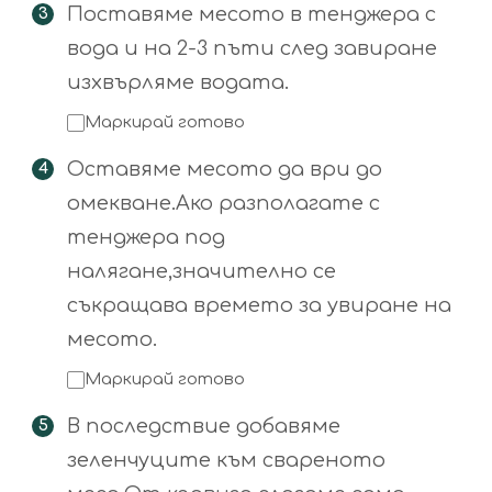
Поставяме месото в тенджера с
вода и на 2-3 пъти след завиране
изхвърляме водата.
Маркирай готово
Оставяме месото да ври до
омекване.Ако разполагате с
тенджера под
налягане,значително се
съкращава времето за увиране на
месото.
Маркирай готово
В последствие добавяме
зеленчуците към свареното