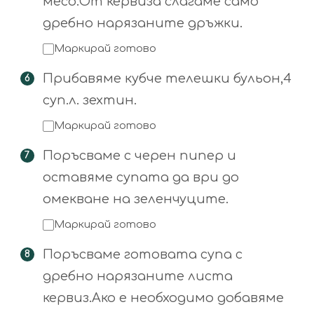
месо.От кервиза слагаме само
дребно нарязаните дръжки.
Маркирай готово
Прибавяме кубче телешки бульон,4
суп.л. зехтин.
Маркирай готово
Поръсваме с черен пипер и
оставяме супата да ври до
омекване на зеленчуците.
Маркирай готово
Поръсваме готовата супа с
дребно нарязаните листа
кервиз.Ако е необходимо добавяме