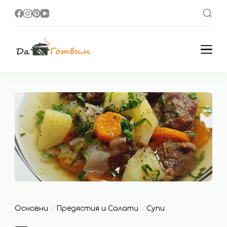
Да Готвим
Вкусни Домашни
Рецепти
Основни
Предястия и Салати
Супи