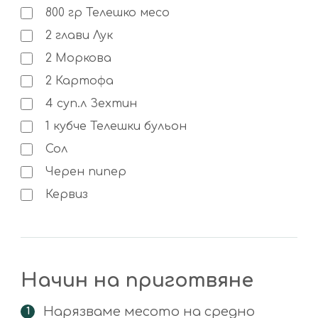
800
гр
Телешко месо
2
глави
Лук
2
Моркова
2
Картофа
4
суп.л
Зехтин
1
кубче
Телешки бульон
Сол
Черен пипер
Кервиз
Начин на приготвяне
Нарязваме месото на средно