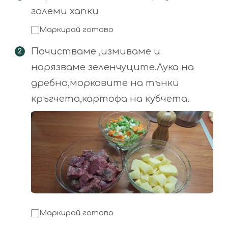
големи хапки
Маркирай готово
Почистваме ,измиваме и
нарязваме зеленчуците.Лука на
дребно,морковите на тънки
кръгчета,картофа на кубчета.
Маркирай готово