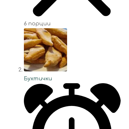
6 порции
Бухтички