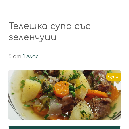
Телешка супа със
зеленчуци
5 от
1 глас
Супи