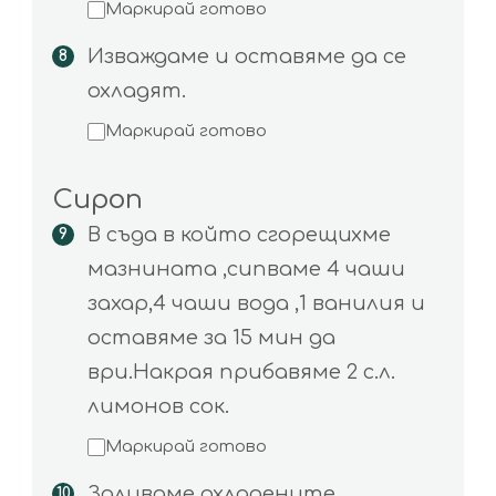
Маркирай готово
Изваждаме и оставяме да се
охладят.
Маркирай готово
Сироп
В съда в който сгорещихме
мазнината ,сипваме 4 чаши
захар,4 чаши вода ,1 ванилия и
оставяме за 15 мин да
ври.Накрая прибавяме 2 с.л.
лимонов сок.
Маркирай готово
Заливаме охладените