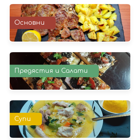
Основни
Предястия и Салати
Супи