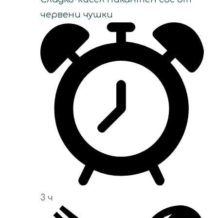
червени чушки
3 ч