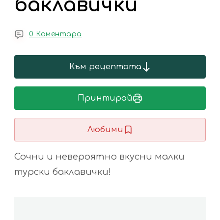
баклавички
0 Коментара
Към рецептата
Принтирай
Любими
Сочни и невероятно вкусни малки
турски баклавички!