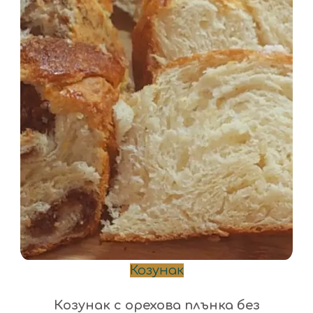
Козунак
Козунак с орехова плънка без