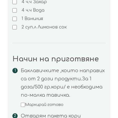
4
ч.ч
Захар
4
ч.ч
Вода
1
Ванилия
2
суп.л
Лимонов сок
Начин на приготвяне
Баклавичките ,които направих
са от 2 дози продукти.За 1
доза/500 гр.кори/ е необходима
по-малка тавичка.
Маркирай готово
Отварям пакета кори