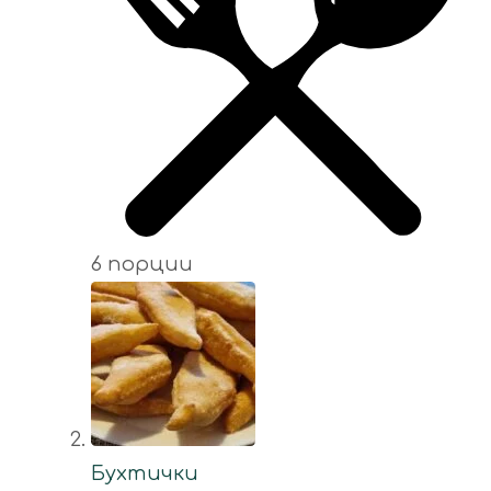
6 порции
Бухтички