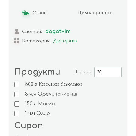
Сезон:
Целогодишно
dagotvim
Сготви:
Десерти
Категория:
Продукти
Порции
500
г
Кори за баклава
3
ч.ч
Орехи
(смлени)
150
г
Масло
1
ч.ч
Олио
Сироп