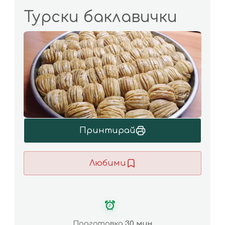
Турски баклавички
Принтирай
Любими
Подготовка
30 мин