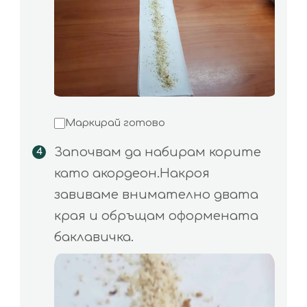
Маркирай готово
Започвам да набирам корите
като акордеон.Накроя
завиваме внимателно двата
края и обръщам оформената
баклавичка.