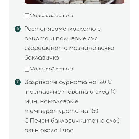
Маркирай готово
Разтопяваме маслото с
олиото и поливаме със
сгорещената мазнина всяка
баклавичка.
Маркирай готово
Загряваме фурната на 180 C
,поставяме тавата и след 10
мин. намаляваме
температурата на 150
C.Печем баклавичките на слаб
огън около 1 час