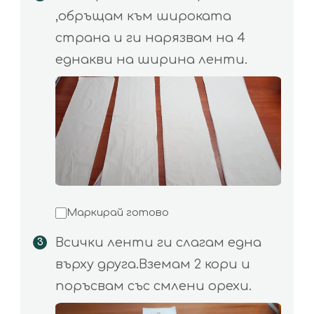
,обръщам към широката
страна и ги нарязвам на 4
еднакви на ширина ленти.
Маркирай готово
Всички ленти ги слагам една
върху друга.Вземам 2 кори и
поръсвам със смлени орехи.