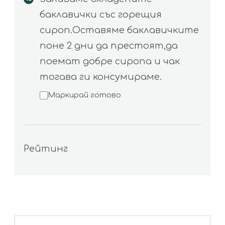
баклавички със горещия
сироп.Оставяме баклавичките
поне 2 дни да престоят,да
поемат добре сиропа и чак
тогава ги консумираме.
Маркирай готово
Рейтинг