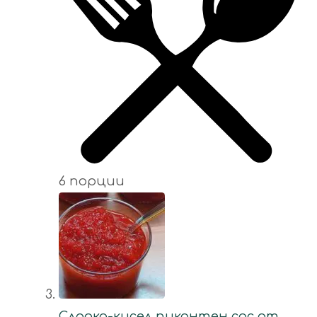
6 порции
Сладко-кисел пикантен сос от