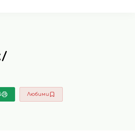
α/
й
Любими