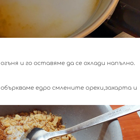
гъня и го оставяме да се охлади напълно.
объркваме едро смлените орехи,захарта и