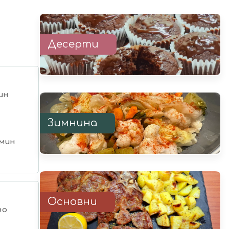
Десерти
ин
Зимнина
 мин
Основни
но