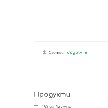
dagotvim
Сготви:
Продукти
180
мл
Зехтин