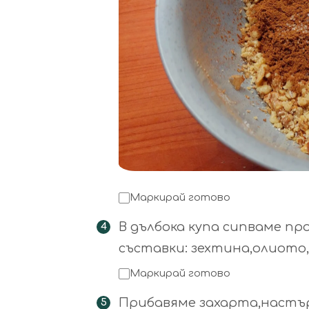
Маркирай готово
В дълбока купа сипваме п
съставки: зехтина,олиото,
Маркирай готово
Прибавяме захарта,настър