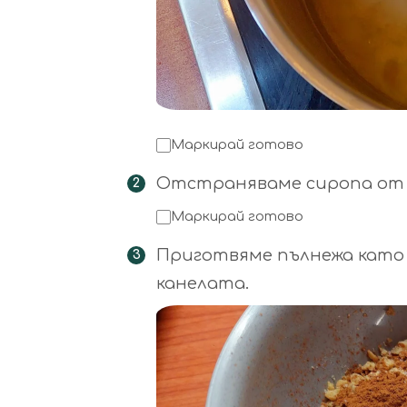
Маркирай готово
Отстраняваме сиропа от о
Маркирай готово
Приготвяме пълнежа като 
канелата.