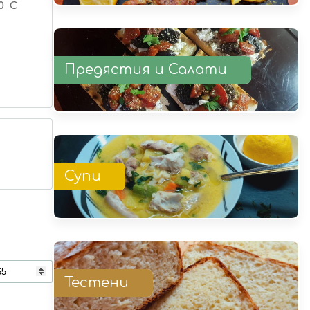
0 C
Предястия и Салати
Супи
Тестени