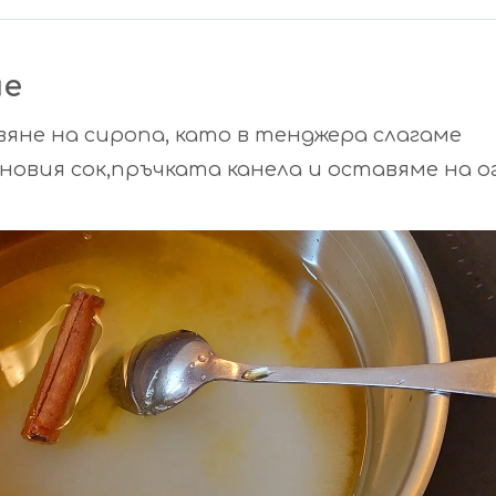
не
яне на сиропа, като в тенджера слагаме
овия сок,пръчката канела и оставяме на о