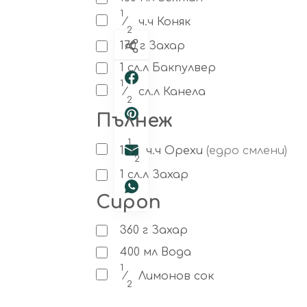
1
⁄
ч.ч
Коняк
2
170
г
Захар
1
сл.л
Бакпулвер
1
⁄
сл.л
Канела
2
Пълнеж
1
1
⁄
ч.ч
Орехи
(едро смлени)
2
1
сл.л
Захар
Сироп
360
г
Захар
400
мл
Вода
1
⁄
Лимонов сок
2