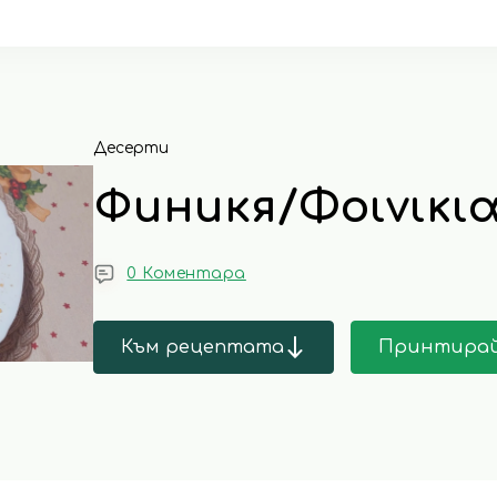
Десерти
Финикя/Φοινικι
0 Коментара
Към рецептата
Принтира