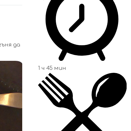
гъня да
1 ч 45 мин