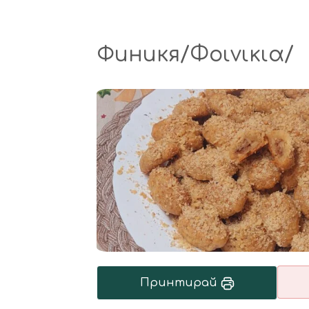
Финикя/Φοινικια/
Принтирай