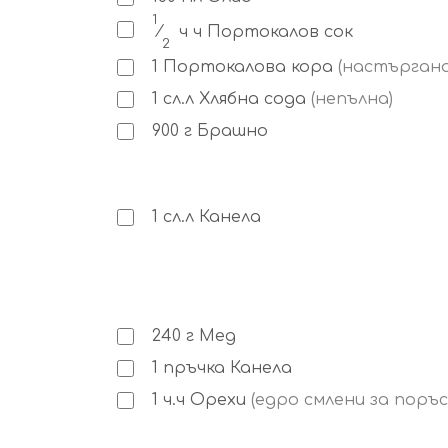
1
⁄
ч ч
Портокалов сок
2
1
Портокалова кора
(настъргана
1
сл.л
Хлябна сода
(непълна)
900
г
Брашно
1
сл.л
Канела
240
г
Мед
1
пръчка
Канела
1
ч.ч
Орехи
(едро смлени за поръс