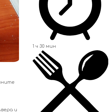
1 ч 30 мин
ечните
лвера и