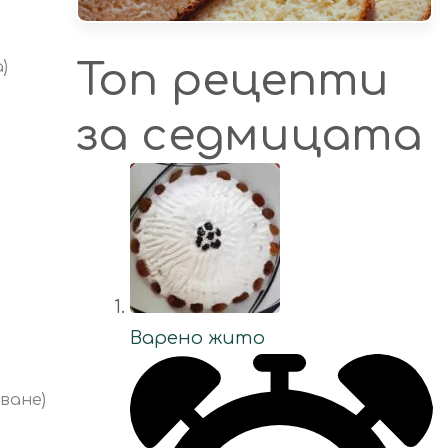
Топ рецепти
)
за седмицата
Варено жито
ване)