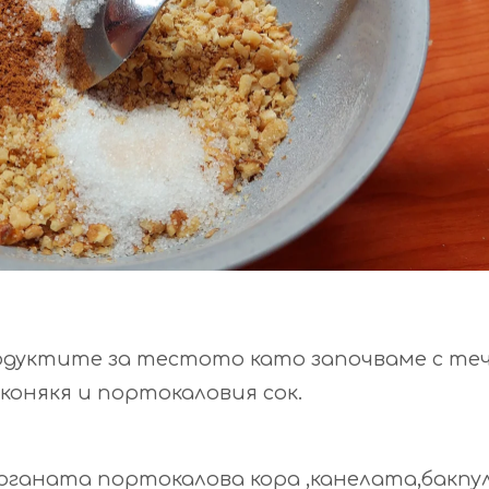
родуктите за тестото като започваме с т
конякя и портокаловия сок.
ганата портокалова кора ,канелата,бакпу