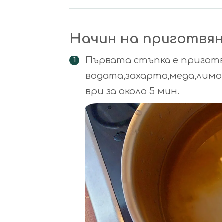
Начин на приготвя
Първата стъпка е приготв
водата,захарта,меда,лимон
ври за около 5 мин.