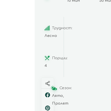
10 мин
30 ми
Трудност:
Лесно
Порции:
4
Сезон:
Лято,
Пролет