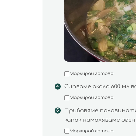
Маркирай готово
Сипваме около 600 мл.в
Маркирай готово
Прибавяме половината
капак,намаляваме огън
Маркирай готово