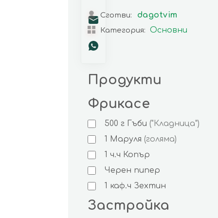
dagotvim
Сготви:
Основни
Категория:
Продукти
Фрикасе
500
г
Гъби
("Кладница")
1
Маруля
(голяма)
1
ч.ч
Копър
Черен пипер
1
каф.ч
Зехтин
Застройка