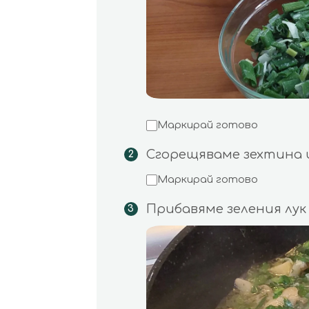
Маркирай готово
Сгорещяваме зехтина 
Маркирай готово
Прибавяме зеления лук