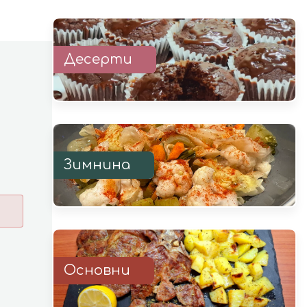
Десерти
Зимнина
Основни