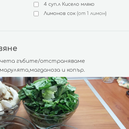
4
суп.л
Кисело мляко
Лимонов сок
(от 1 лимон)
вяне
рчета гъбите/отстраняваме
,марулята,магданоза и копър.