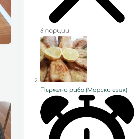
6 порции
Пържена риба (Морски език)