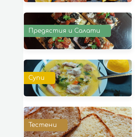
Предястия и Салати
Супи
Тестени