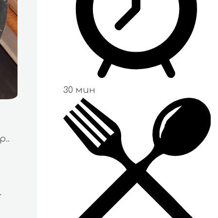
30 мин
..
.