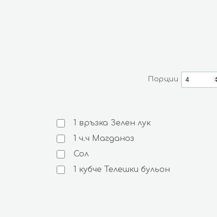
Порции
1
връзка
Зелен лук
1
ч.ч
Магданоз
Сол
1
кубче
Телешки бульон