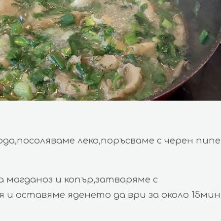
ода,посоляваме леко,поръсваме с черен пипер
 магданоз и копър,затваряме с
я и оставяме яденето да ври за около 15мин