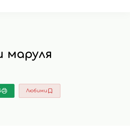
и маруля
й
Любими