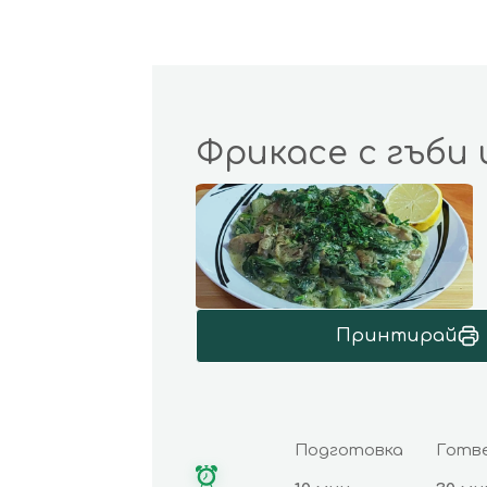
Фрикасе с гъби 
Принтирай
Подготовка
Готв