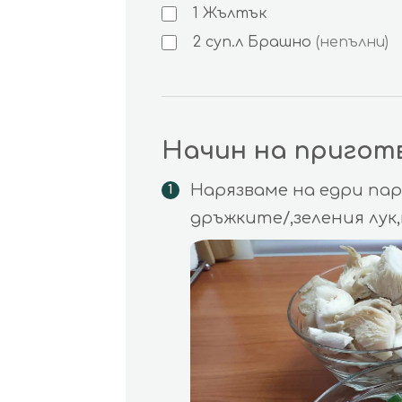
1
Жълтък
2
суп.л
Брашно
(непълни)
Начин на пригот
Нарязваме на едри па
дръжките/,зеления лук