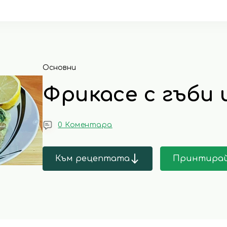
Основни
Фрикасе с гъби 
0 Коментара
Към рецептата
Принтира