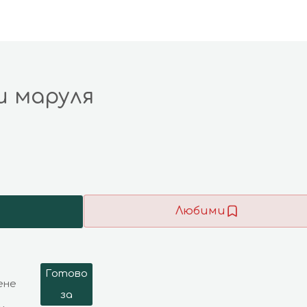
и маруля
Любими
Готово
ене
за