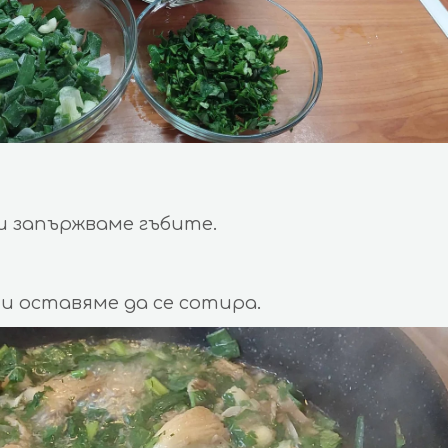
и запържваме гъбите.
 и оставяме да се сотира.