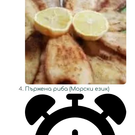
Пържена риба (Морски език)