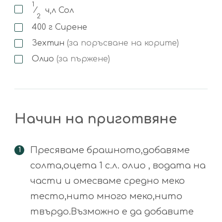
1
⁄
ч,л
Сол
2
400
г
Сирене
Зехтин
(за поръсване на корите)
Олио
(за пържене)
Начин на приготвяне
Пресяваме брашното,добавяме
солта,оцета 1 с.л. олио , водата на
части и омесваме средно меко
тесто,нито много меко,нито
твърдо.Възможно е да добавите