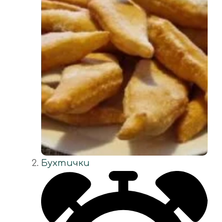
Бухтички