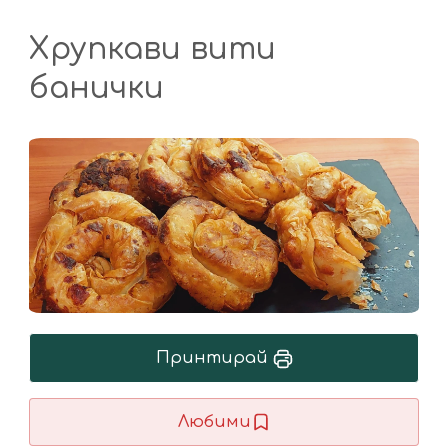
Хрупкави вити
банички
Принтирай
Любими