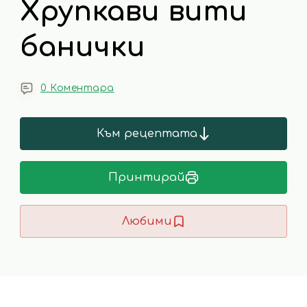
Хрупкави вити
банички
0 Коментара
Към рецептата
Принтирай
Любими