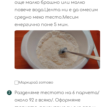
още малко брашно или малко
повече вода.Целта ни е да омесим
средно меко тесто.Месим
енергично поне 5 мин.
Маркирай готово
Разделяме тестото на 6 парчета/
около 92 г всяко/. Оформяме