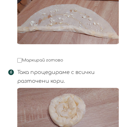
Маркирай готово
Така процедираме с всички
разточени кори.