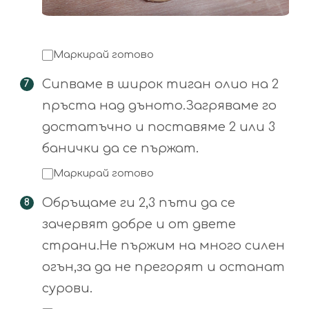
Маркирай готово
Сипваме в широк тиган олио на 2
пръста над дъното.Загряваме го
достатъчно и поставяме 2 или 3
банички да се пържат.
Маркирай готово
Обръщаме ги 2,3 пъти да се
зачервят добре и от двете
страни.Не пържим на много силен
огън,за да не прегорят и останат
сурови.