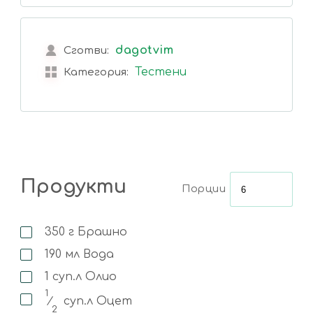
dagotvim
Сготви:
Тестени
Категория:
Продукти
Порции
350
г
Брашно
190
мл
Вода
1
суп.л
Олио
1
⁄
суп.л
Оцет
2