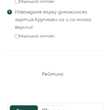
Маркирай готово
Изваждаме върху домакинска
хартия.Хрупкави са и са много
вкусни!
Маркирай готово
Рейтинг