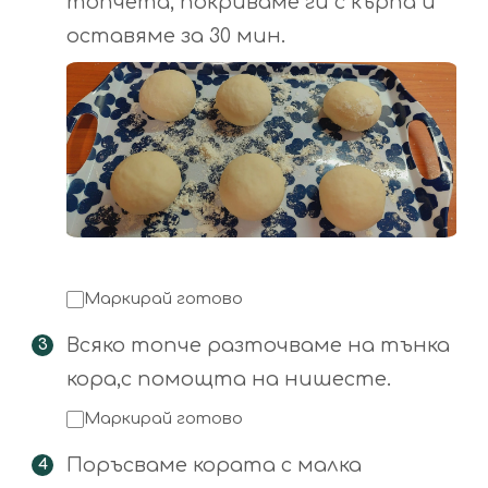
топчета, покриваме ги с кърпа и
оставяме за 30 мин.
Маркирай готово
Всяко топче разточваме на тънка
кора,с помощта на нишесте.
Маркирай готово
Поръсваме кората с малка