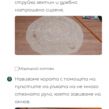
струйка зехтин и дребно
натрошено сирене.
Маркирай готово
Навиваме кората с помощта на
пръстите на ръката на не много
стегнато руло, което завиваме на
охлюв.