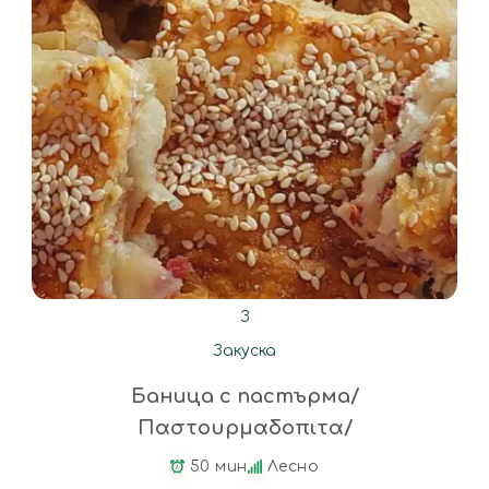
З
Закуска
Баница с пастърма/
Παστουρμαδοπιτα/
50 мин
Лесно