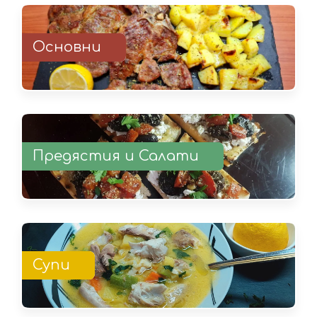
Основни
Предястия и Салати
Супи