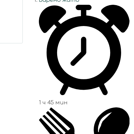
Варено жито
1 ч 45 мин