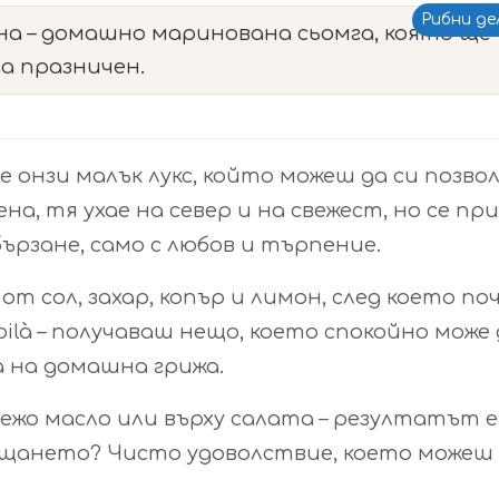
Рибни де
на – домашно маринована сьомга, която ще
да празничен.
е онзи малък лукс, който можеш да си позво
ена, тя ухае на север и на свежест, но се пр
 бързане, само с любов и търпение.
от сол, захар, копър и лимон, след което по
voilà – получаваш нещо, което спокойно може
а на домашна грижа.
свежо масло или върху салата – резултатът е
ещането? Чисто удоволствие, което можеш 