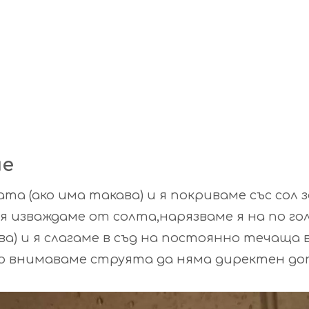
не
а (ако има такава) и я покриваме със сол з
я изваждаме от солта,нарязваме я на по го
ва) и я слагаме в съд на постоянно течаща 
като внимаваме струята да няма директен до