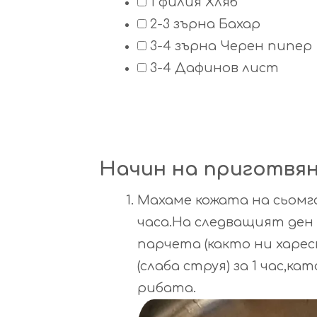
1
филия
Хляб
2-3
зърна
Бахар
3-4
зърна
Черен пипер
3-4
Дафинов лист
Начин на приготвя
Махаме кожата на сьомгат
часа.На следващият ден 
парчета (както ни харес
(слаба струя) за 1 час,
рибата.