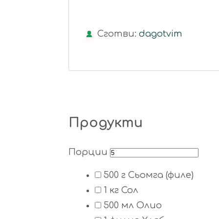
Сготви:
dagotvim
Продукти
Порции
500
г
Сьомга
(филе)
1
кг
Сол
500
мл
Олио