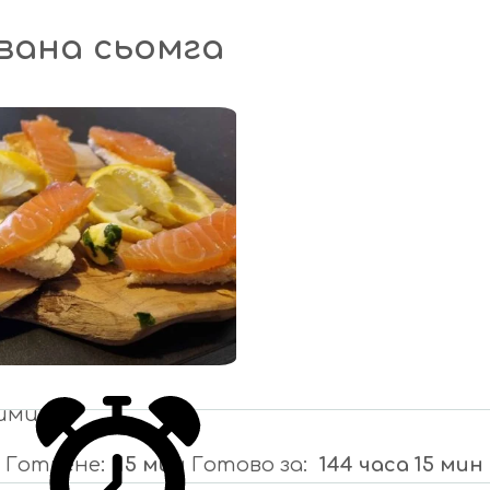
ана сьомга
ими
н
Готвене
15 мин
Готово за
144 часа 15 мин