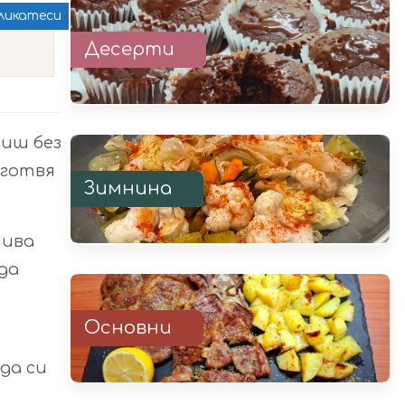
ликатеси
Десерти
лиш без
иготвя
Зимнина
чива
 да
Основни
да си