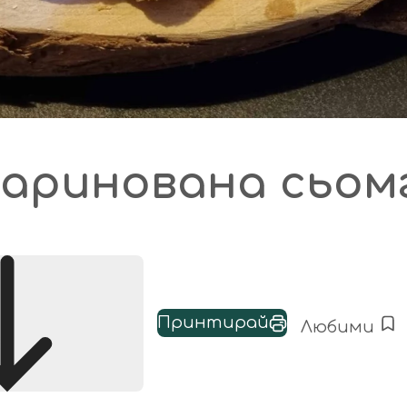
аринована сьом
Принтирай
Любими