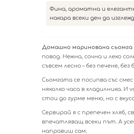
Фина, ароматна и елегант
накара всеки ден да изглеж
Домашно маринована сьомга
повод. Нежна, сочна и леко сол
съвсем лесно – без печене, без
Сьомгата се посипва със смес 
няколко часа в хладилника. И 
стои до гурме меню, но с вкус
Сервирай я с препечен хляб, 
впечатляващ всеки път. А ус
направиш сам.