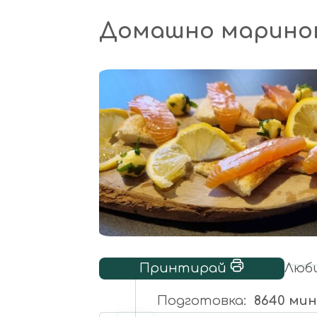
Домашно маринов
Принтирай
Люб
Подготовка
8640 ми