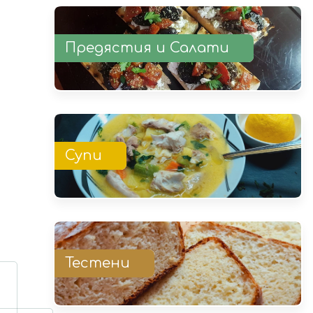
Предястия и Салати
Супи
Тестени