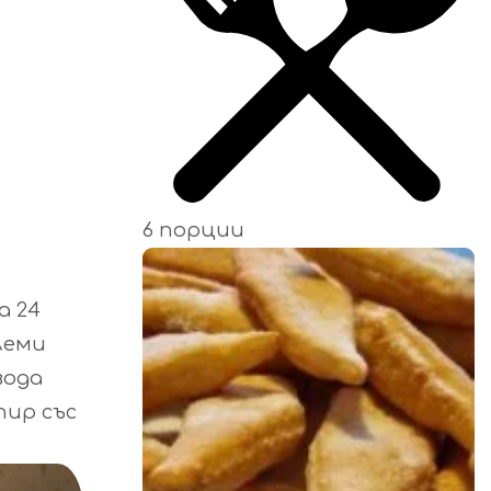
6 порции
а 24
леми
вода
пир със