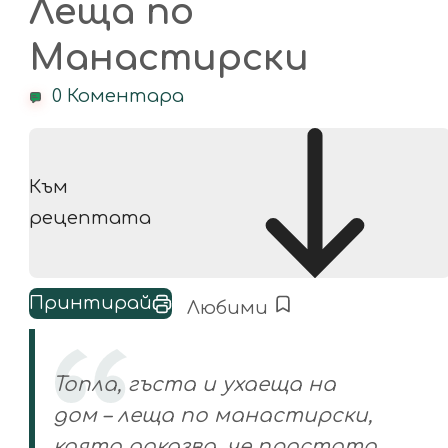
Леща по
Манастирски
0 Коментара
Към
рецептата
Принтирай
Любими
Топла, гъста и ухаеща на
дом – леща по манастирски,
която доказва, че простото