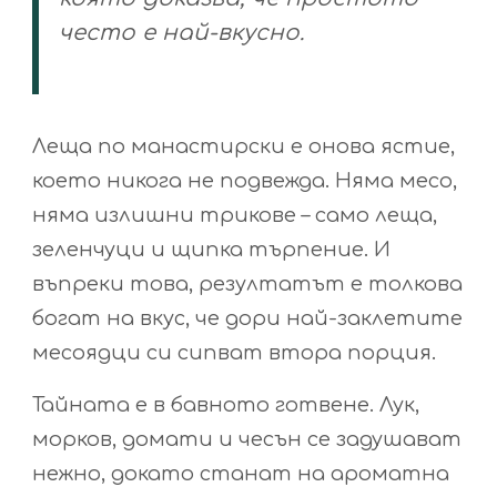
често е най-вкусно.
Леща по манастирски е онова ястие,
което никога не подвежда. Няма месо,
няма излишни трикове – само леща,
зеленчуци и щипка търпение. И
въпреки това, резултатът е толкова
богат на вкус, че дори най-заклетите
месоядци си сипват втора порция.
Тайната е в бавното готвене. Лук,
морков, домати и чесън се задушават
нежно, докато станат на ароматна