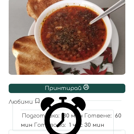
Принтирай
Любими
Подготовка
30 мин
Готвене
60
мин
Готово за
1 час 30 мин