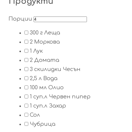
Продукти
Порции
300
г
Леща
2
Моркова
1
Лук
2
Домата
3
скилидки
Чесън
2,5
л
Вода
100
мл
Олио
1
суп.л
Червен пипер
1
суп.л
Захар
Сол
Чубрица