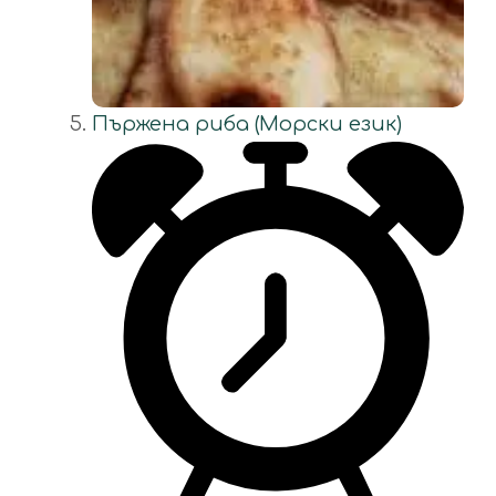
Пържена риба (Морски език)