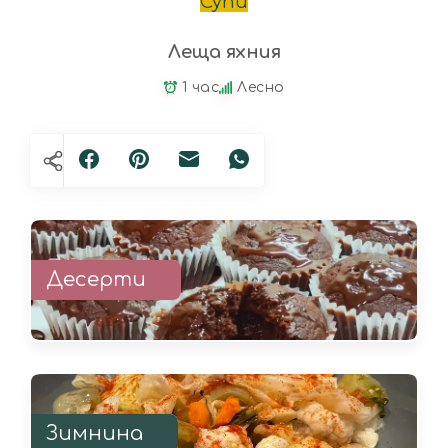
Супи
Леща яхния
1 час
Лесно
Десерти
Зимнина