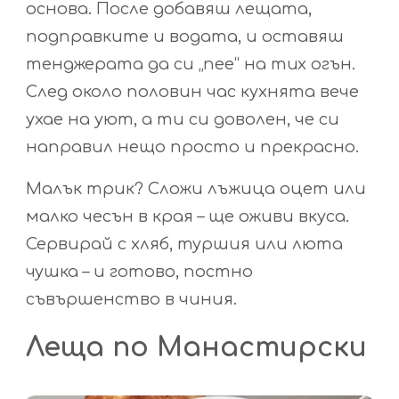
основа. После добавяш лещата,
подправките и водата, и оставяш
тенджерата да си „пее“ на тих огън.
След около половин час кухнята вече
ухае на уют, а ти си доволен, че си
направил нещо просто и прекрасно.
Малък трик? Сложи лъжица оцет или
малко чесън в края – ще оживи вкуса.
Сервирай с хляб, туршия или люта
чушка – и готово, постно
съвършенство в чиния.
Леща по Манастирски