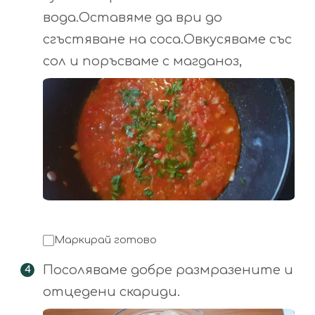
вода.Оставяме да ври до
сгъстяване на соса.Овкусяваме със
сол и поръсваме с магданоз,
Маркирай готово
Посоляваме добре размразените и
отцедени скариди.