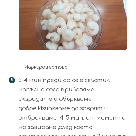
Маркирай готово
3-4 мин.преди да се е сгъстил
напълно соса,прибавяме
скаридите и объркваме
добре.Изчакваме да заврят и
отброяваме 4-5 мин. от момента
на завиране ,след което