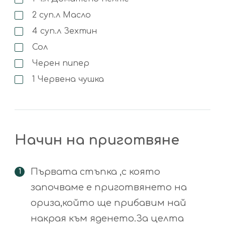
2
суп.л
Масло
4
суп.л
Зехтин
Сол
Черен пипер
1
Червена чушка
Начин на приготвяне
Първата стъпка ,с която
започваме е приготвянето на
ориза,който ще прибавим най
накрая към яденето.За целта