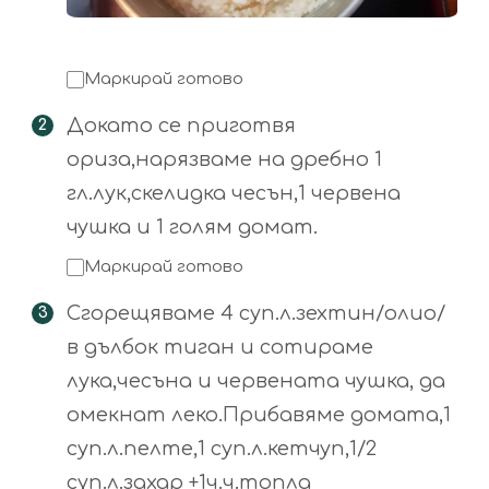
Маркирай готово
Докато се приготвя
ориза,нарязваме на дребно 1
гл.лук,скелидка чесън,1 червена
чушка и 1 голям домат.
Маркирай готово
Сгорещяваме 4 суп.л.зехтин/олио/
в дълбок тиган и сотираме
лука,чесъна и червената чушка, да
омекнат леко.Прибавяме домата,1
суп.л.пелте,1 суп.л.кетчуп,1/2
суп.л.захар +1ч.ч.топла