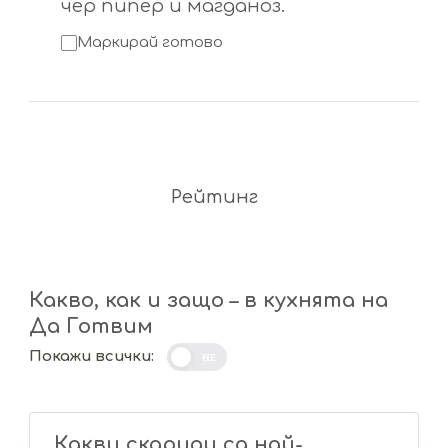
чер пипер и магданоз.
Маркирай готово
Рейтинг
Какво, как и защо – в кухнята на
Да Готвим
Покажи всички:
НЕ
Какви скариди са най-