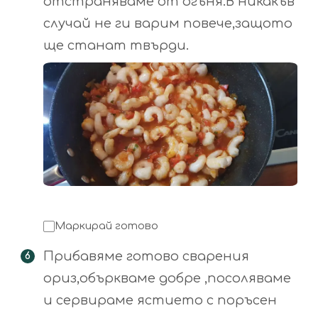
отстраняваме от огъня.В никакъв
случай не ги варим повече,защото
ще станат твърди.
Маркирай готово
Прибавяме готово сварения
ориз,объркваме добре ,посоляваме
и сервираме ястието с поръсен