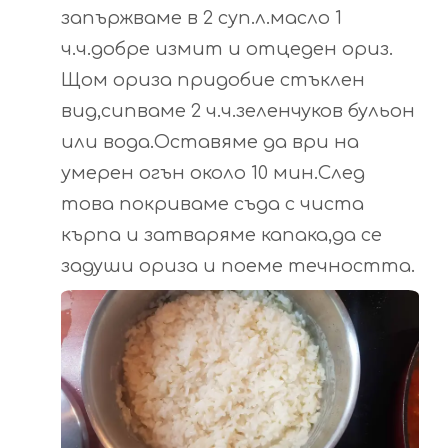
запържваме в 2 суп.л.масло 1
ч.ч.добре измит и отцеден ориз.
Щом ориза придобие стъклен
вид,сипваме 2 ч.ч.зеленчуков бульон
или вода.Оставяме да ври на
умерен огън около 10 мин.След
това покриваме съда с чиста
кърпа и затваряме капака,да се
задуши ориза и поеме течността.