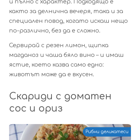
и пълно с характер. Подходящо е
както за делнична вечеря, така и за
специален повод, когато искаш нещо
по-различно, без да е сложно.
Сервирай с резен лимон, щипка
магданоз и чаша бяло вино – и имаш
ястие, което казва само едно:
животът може да е вкусен.
Скариди с доматен
сос и ориз
Рибни деликатеси