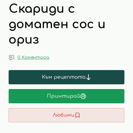
Скариди с
доматен сос и
ориз
0 Коментара
Към рецептата
Принтирай
Любими