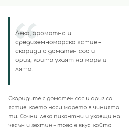
Леко, ароматно и
средиземноморско ястие –
скариди с доматен сос и
ориз, които ухаят на море и
лято.
Скаридите с доматен сос и ориз са
ястие, което носи морето в чинията
ти. Сочни, леко пикантни и ухаещи на
чесън и зехтин – това е вкус, който