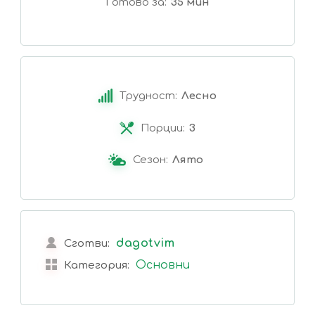
Готово за
35 мин
Трудност:
Лесно
Порции:
3
Сезон:
Лято
dagotvim
Сготви:
Основни
Категория: