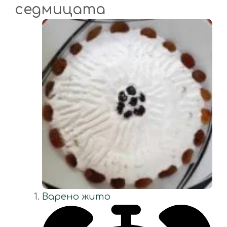
седмицата
Варено жито