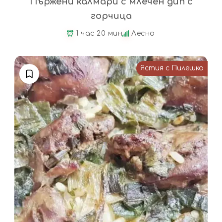
Пържени калмари с млечен дип с
горчица
1 час 20 мин
Лесно
Ястия с Пилешко