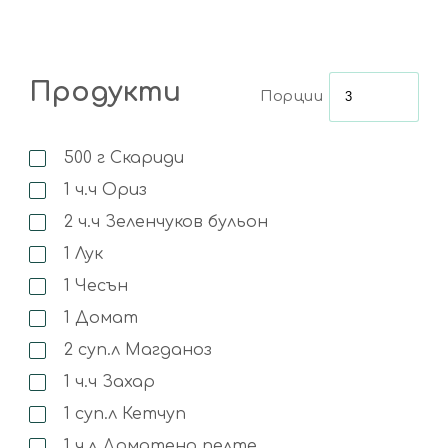
Продукти
Порции
500
г
Скариди
1
ч.ч
Ориз
2
ч.ч
Зеленчуков бульон
1
Лук
1
Чесън
1
Домат
2
суп.л
Магданоз
1
ч.ч
Захар
1
суп.л
Кетчуп
1
ч.л
Доматено пелте