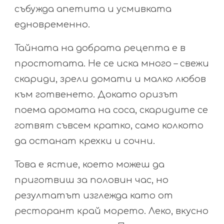
събужда апетита и усмивката
едновременно.
Тайната на добрата рецепта е в
простотата. Не се иска много – свежи
скариди, зрели домати и малко любов
към готвенето. Докато оризът
поема аромата на соса, скаридите се
готвят съвсем кратко, само колкото
да останат крехки и сочни.
Това е ястие, което можеш да
приготвиш за половин час, но
резултатът изглежда като от
ресторант край морето. Леко, вкусно