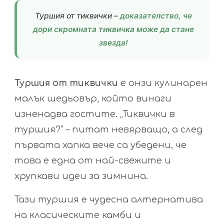
Туршия от тиквички –
доказателство, че
дори скромната тиквичка може да стане
звезда!
Туршия от тиквички
е онзи кулинарен
малък шедьовър, който винаги
изненадва гостите. „Тиквички в
туршия?“ – питат невярващо, а след
първата хапка вече са убедени, че
това е една от най-свежите и
хрупкави идеи за зимнина.
Тази туршия е чудесна алтернатива
на класическите камби и