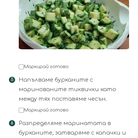
Маркирай готово
Напълваме бурканите с
маринованите тиквички като
между тях поставяме чесън.
Маркирай готово
Разпределяме маринатата в
бурканите, затваряме с капачки и