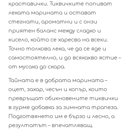
краставички. Тиквичките попиват
леката марината и остават
стегнати, ароматни и с онзи
приятен баланс между сладко и
кисело, който се харесва на всеки.
Точно толкова лека, че да се яде и
самостоятелно, и до всякакво ястие –
от мусака до скара.
Тайната е в добрата марината –
оцет, захар, чесън и копър, които
превръщат обикновените тиквички
в гурме добавка за зимната трапеза.
Подготвянето им е бързо и лесно, а
резултатът – впечатляващ.