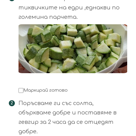
тиквичките на едри ,еднакви по
големина парчета.
Маркирай готово
Поръсваме ги със солта,
объркваме добре и поставяме в
гевгир за 2 часа да се отцедят
добре.