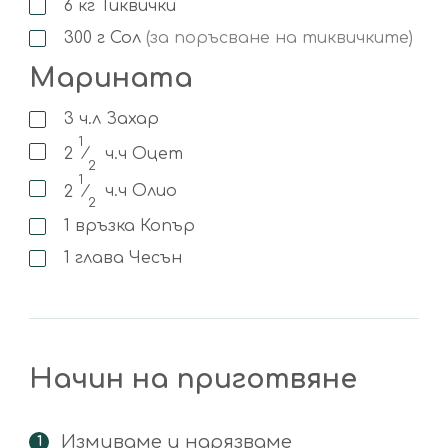
6
кг
Тиквички
300
г
Сол
(за поръсване на тиквичките)
Марината
3
ч.л
Захар
1
2
⁄
ч.ч
Оцет
2
1
2
⁄
ч.ч
Олио
2
1
връзка
Копър
1
глава
Чесън
Начин на приготвяне
Измиваме и нарязваме