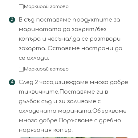
Маркирай готово
В съд поставяме продуктите за
маринатата да заврят/без
копъра и чесъна/,да се разтвори
захарта. Оставяме настрани да
се охлади.
Маркирай готово
След 2 часа,изцеждаме много добре
тиквичките.Поставяме ги в
дълбок съд и ги заливаме с
охладената марината.Объркваме
много добре.Поръсваме с дребно
нарязания копър.