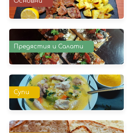
Основни
Предястия и Салати
Супи