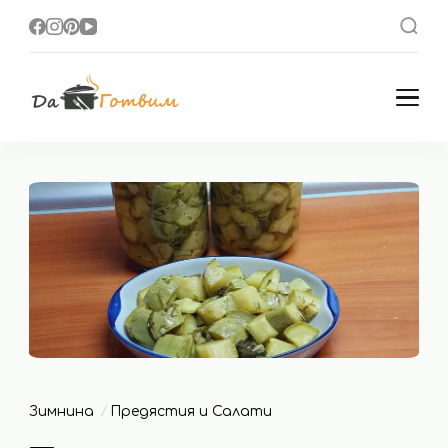
Да Готвим
Вкусни Домашни
Рецепти
Зимнина
Предястия и Салати