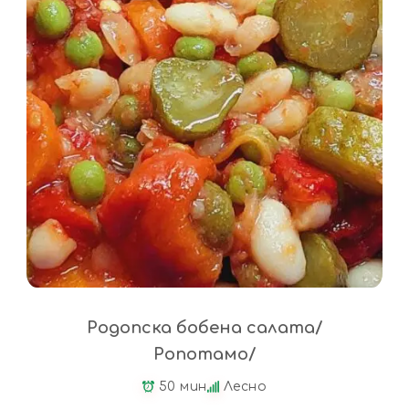
Родопска бобена салата/
Ропотамо/
50 мин
Лесно