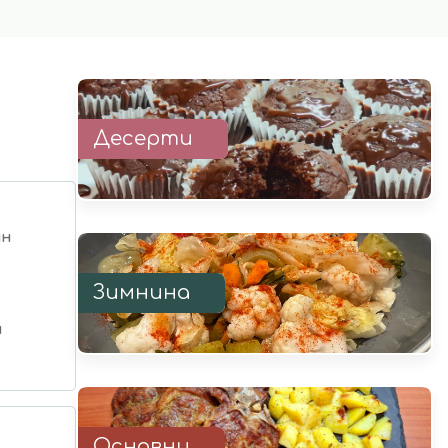
Десерти
ин
Зимнина
н
Основни