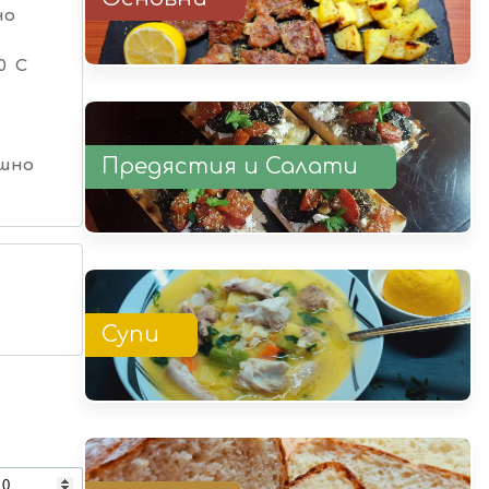
но
0 C
Предястия и Салати
шно
Супи