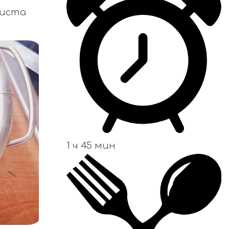
листа
1 ч 45 мин