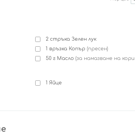
2
стръка
Зелен лук
1
връзка
Копър
(пресен)
50
г
Масло
(за намазване на кори
1
Яйце
не