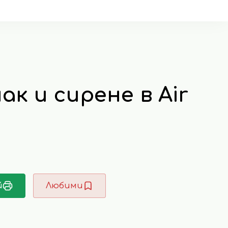
ак и сирене в Air
й
Любими