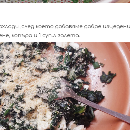
хлади ,след което добавяме добре изцеден
, копъра и 1 суп.л галета.