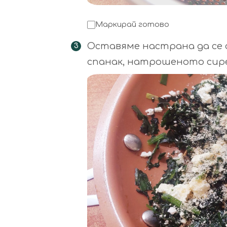
Маркирай готово
Оставяме настрана да се о
спанак, натрошеното сирене