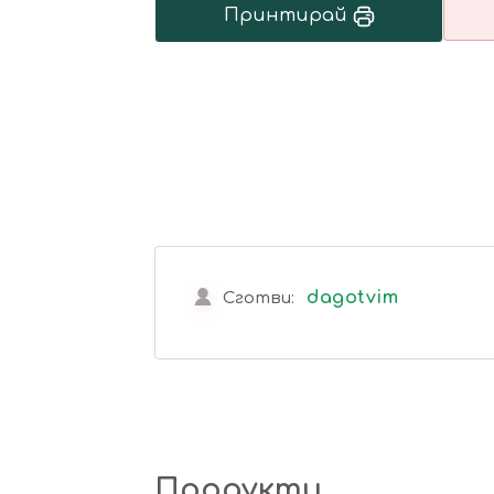
Принтирай
dagotvim
Сготви:
Продукти