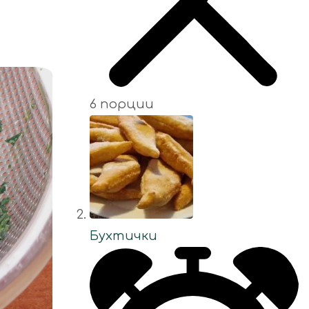
6 порции
Бухтички