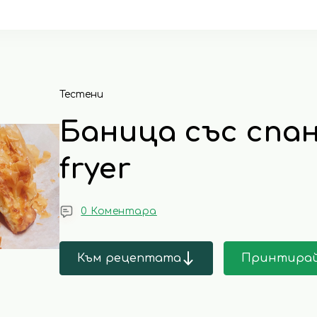
Тестени
Баница със спан
fryer
0 Коментара
Към рецептата
Принтира