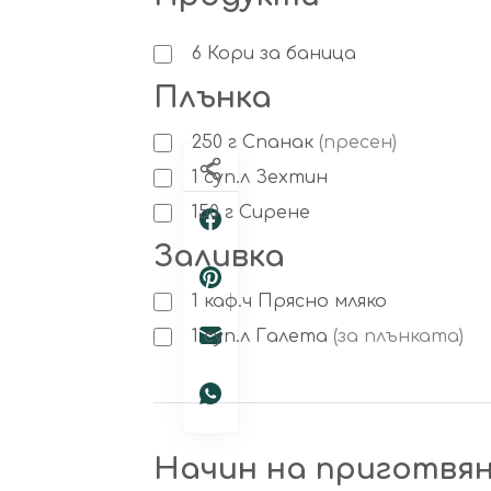
6
Кори за баница
Плънка
250
г
Спанак
(пресен)
1
суп.л
Зехтин
150
г
Сирене
Заливка
1
каф.ч
Прясно мляко
1
суп.л
Галета
(за плънката)
Начин на приготвя