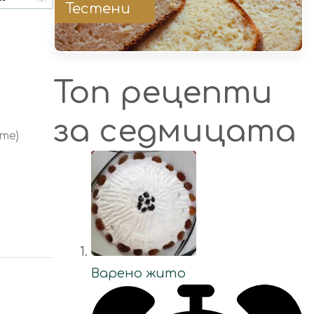
Тестени
Топ рецепти
за седмицата
те)
Варено жито