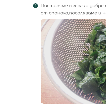
Поставяме в гевгир добре
от спанака,посоляваме и на