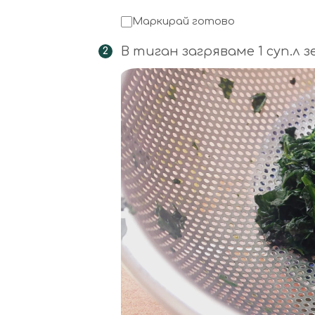
Маркирай готово
В тиган загряваме 1 суп.л 