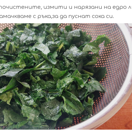
 почистените, измити и нарязани на едро 
мачкваме с ръка,за да пуснат сока си.