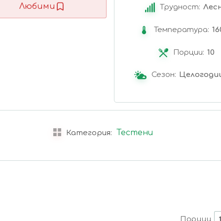
Любими
Трудност:
Лес
Температура:
16
Порции:
10
Сезон:
Целогоди
Тестени
Категория:
Порции