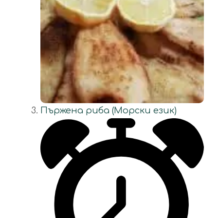
Пържена риба (Морски език)