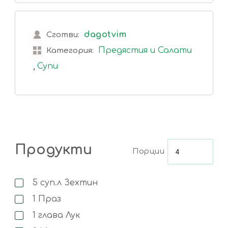
dagotvim
Сготви:
Предястия и Салати
Категория:
,
Супи
Продукти
Порции
5
суп.л
Зехтин
1
Праз
1
глава
Лук