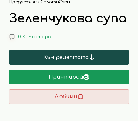
Предястия и Салати
Супи
Зеленчукова супа
0 Коментара
Към рецептата
Принтирай
Любими