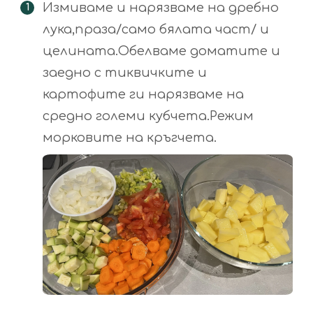
Измиваме и нарязваме на дребно
лука,праза/само бялата част/ и
целината.Обелваме доматите и
заедно с тиквичките и
картофите ги нарязваме на
средно големи кубчета.Режим
морковите на кръгчета.