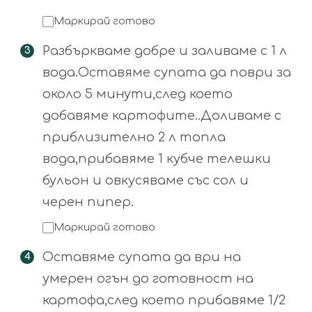
Маркирай готово
Разбъркваме добре и заливаме с 1 л
вода.Оставяме супата да поври за
около 5 минути,след което
добавяме картофите..Доливаме с
приблизително 2 л топла
вода,прибавяме 1 кубче телешки
бульон и овкусяваме със сол и
черен пипер.
Маркирай готово
Оставяме супата да ври на
умерен огън до готовност на
картофа,след което прибавяме 1/2