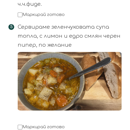
ч.ч.фиде.
Маркирай готово
Сервираме зеленчуковата супа
топла, с лимон и едро смлян черен
пипер, по желание
Маркирай готово