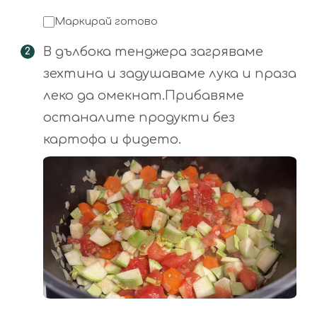
Маркирай готово
В дълбока тенджера загряваме
зехтина и задушаваме лука и праза
леко да омекнат.Прибавяме
останалите продукти без
картофа и фидето.