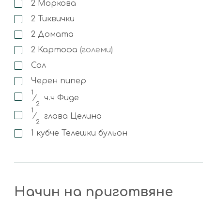
2
Моркова
2
Тиквички
2
Домата
2
Картофа
(големи)
Сол
Черен пипер
1
⁄
ч.ч
Фиде
2
1
⁄
глава
Целина
2
1
кубче
Телешки бульон
Начин на приготвяне