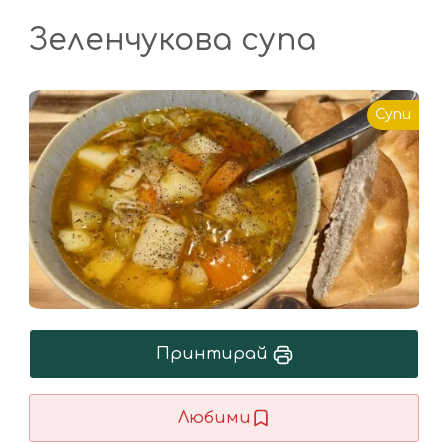
Зеленчукова супа
Супи
Принтирай
Любими