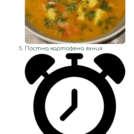
Постна картофена яхния