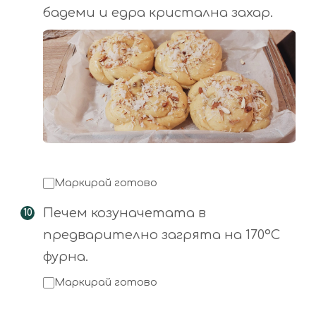
бадеми и едра кристална захар.
Маркирай готово
Печем козуначетата в
предварително загрята на 170°С
фурна.
Маркирай готово