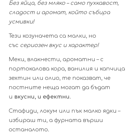
Без яйца, без мляко – само пухкавост,
сладост и аромат, който събира
усмивки!
Тези козуначета са малки, но
със
сериозен вкус и характер!
Меки, влакнести, ароматни – с
портокалова кора, ванилия и капчица
зехтин или олио, те показват, че
постните неща могат да бъдат
и
вкусни, и ефектни
.
Стафиди, локум или пък малко ядки –
избираш ти, а фурната върши
останалото.