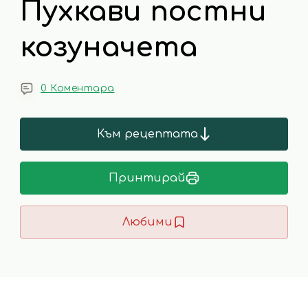
Пухкави постни
козуначета
0 Коментара
Към рецептата
Принтирай
Любими