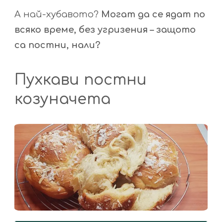
А най-хубавото?
Могат да се ядат по
всяко време, без угризения – защото
са постни, нали?
Пухкави постни
козуначета