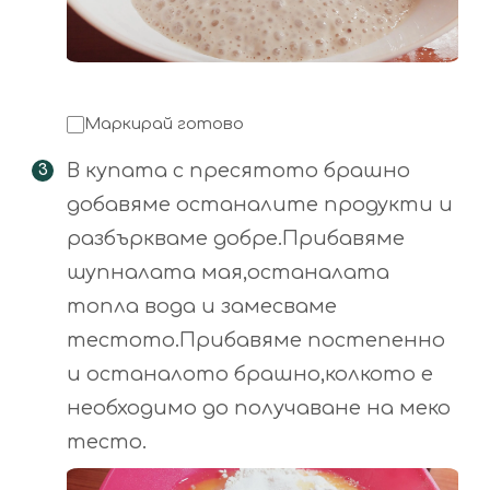
Маркирай готово
В купата с пресятото брашно
добавяме останалите продукти и
разбъркваме добре.Прибавяме
шупналата мая,останалата
топла вода и замесваме
тестото.Прибавяме постепенно
и останалото брашно,колкото е
необходимо до получаване на меко
тесто.