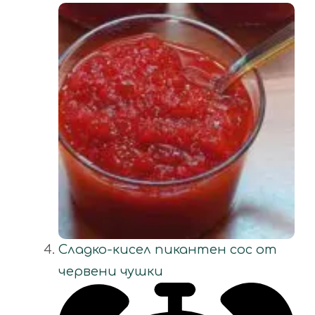
Сладко-кисел пикантен сос от
червени чушки