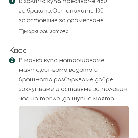
В голяма купа пресяваме 450
гр.брашно.Останалите 100
гр.оставяме за доомесване.
Маркирай готово
Квас
В малка купа натрошаваме
маята,сипваме водата и
брашното,разбъркваме добре
захлупваме и оставяме за половин
час на топло ,да шупне маята.