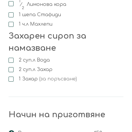
1
⁄
Лимонова кора
2
1
шепа
Стафиди
1
ч.л
Махлепи
Захарен сироп за
намазване
2
суп.л
Вода
2
суп.л
Захар
1
Захар
(за поръсване)
Начин на приготвяне