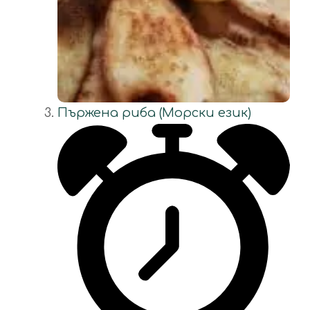
Пържена риба (Морски език)