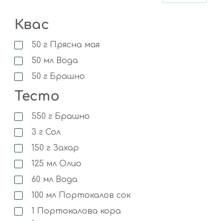
Квас
50
г
Прясна мая
50
мл
Вода
50
г
Брашно
Тесто
550
г
Брашно
3
г
Сол
150
г
Захар
125
мл
Олио
60
мл
Вода
100
мл
Портокалов сок
1
Портокалова кора