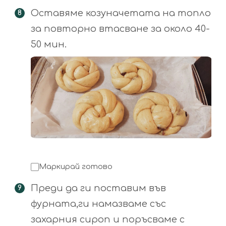
Оставяме козуначетата на топло
за повторно втасване за около 40-
50 мин.
Маркирай готово
Преди да ги поставим във
фурната,ги намазваме със
захарния сироп и поръсваме с