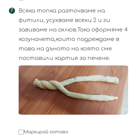
Всяка топка разточваме на
фитили, усукваме всеки 2 и ги
завиваме на охлюв.Така оформяме 4
козуначета,които подреждаме в
тава на дъното на която сме
поставили хартия за печене.
Маркирай готово