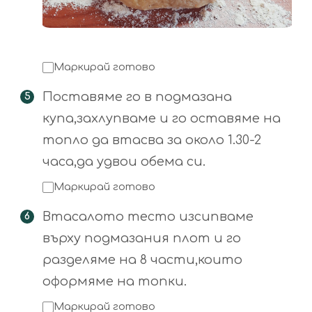
Маркирай готово
Поставяме го в подмазана
купа,захлупваме и го оставяме на
топло да втасва за около 1.30-2
часа,да удвои обема си.
Маркирай готово
Втасалото тесто изсипваме
върху подмазания плот и го
разделяме на 8 части,които
оформяме на топки.
Маркирай готово