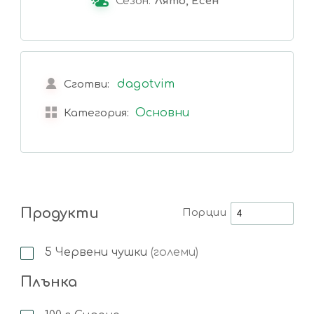
Сезон:
Лято, Есен
dagotvim
Сготви:
Основни
Категория:
Продукти
Порции
5
Червени чушки
(големи)
Плънка