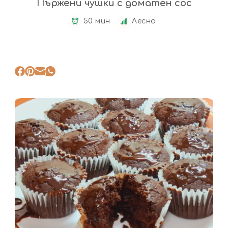
Пържени чушки с доматен сос
50 мин
Лесно
Десерти