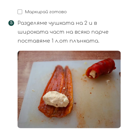
Маркирай готово
Разделяме чушката на 2 и в
широката част на всяко парче
поставяме 1 л.от плънката.