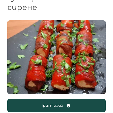
сирене
Принтирай