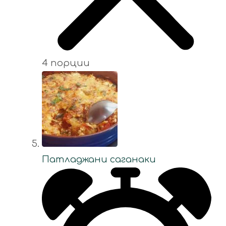
4 порции
Патладжани саганаки