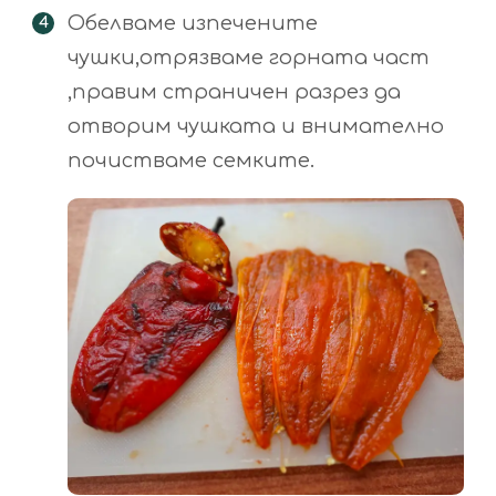
Обелваме изпечените
чушки,отрязваме горната част
,правим страничен разрез да
отворим чушката и внимателно
почистваме семките.