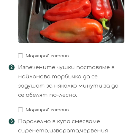
Маркирай готово
Изпечените чушки поставяме в
найлонова торбичка да се
задушат за няколко минути,за да
се обелят по-лесно.
Маркирай готово
Паралелно в купа смесваме
сиренето,изварата,червения