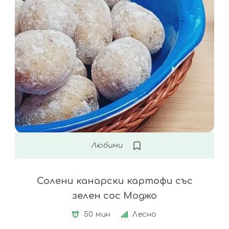
Любими
Солени канарски картофи със
зелен сос Моджо
50 мин
Лесно