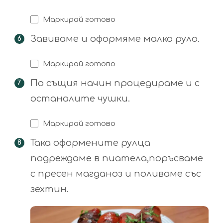
Маркирай готово
Завиваме и оформяме малко руло.
Маркирай готово
По същия начин процедираме и с
останалите чушки.
Маркирай готово
Така оформените рулца
подреждаме в пиатела,поръсваме
с пресен магданоз и поливаме със
зехтин.