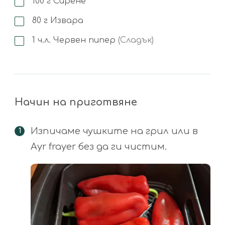
100
г
Сирене
80
г
Извара
1
ч.л.
Червен пипер
(Сладък)
Начин на приготвяне
Изпичаме чушките на грил или в
Ayr frayer без да ги чистим.