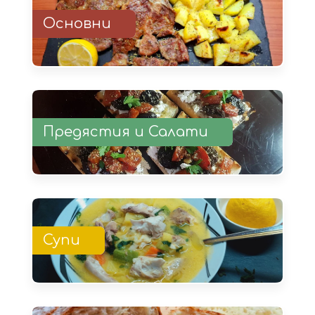
Основни
Предястия и Салати
Супи