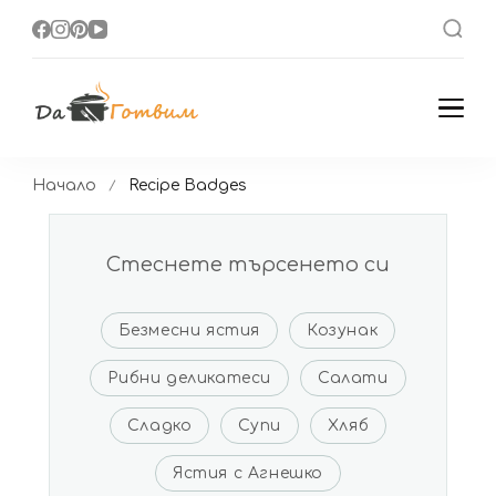
Да Готвим
Вкусни Домашни
Рецепти
Начало
Recipe Badges
Стеснете търсенето си
Безмесни ястия
Козунак
Рибни деликатеси
Салати
Сладко
Супи
Хляб
Ястия с Агнешко