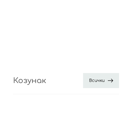
Козунак
Всички